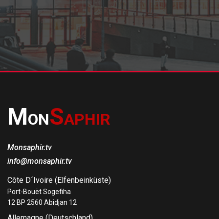
M
S
ON
APHIR
Monsaphir.tv
info@monsaphir.tv
Côte D´Ivoire (Elfenbeinküste)
Port-Bouët Sogefiha
12 BP 2560 Abidjan 12
Allemagne (Deutschland)