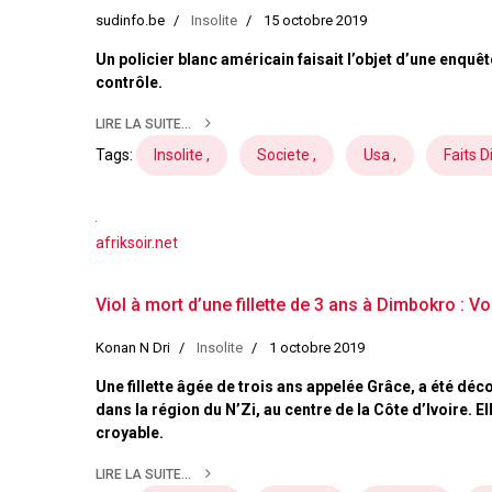
sudinfo.be
Insolite
15 octobre 2019
Un policier blanc américain faisait l’objet d’une enqu
contrôle.
LIRE LA SUITE...
Tags:
Insolite ,
Societe ,
Usa ,
Faits D
afriksoir.net
Viol à mort d’une fillette de 3 ans à Dimbokro : V
Konan N Dri
Insolite
1 octobre 2019
Une fillette âgée de trois ans appelée Grâce, a été d
dans la région du N’Zi, au centre de la Côte d’Ivoire. 
croyable.
LIRE LA SUITE...