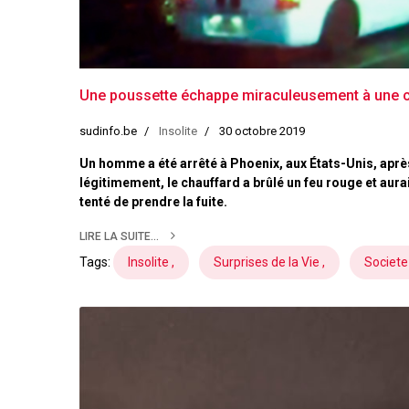
Une poussette échappe miraculeusement à une col
sudinfo.be
Insolite
30 octobre 2019
Un homme a été arrêté à Phoenix, aux États-Unis, aprè
légitimement, le chauffard a brûlé un feu rouge et aura
tenté de prendre la fuite.
LIRE LA SUITE...
Tags:
Insolite ,
Surprises de la Vie ,
Societe 