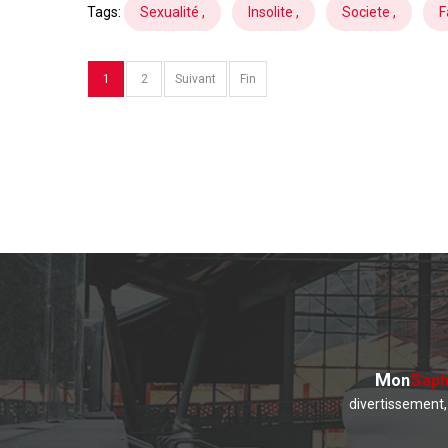
Tags:
Sexualité ,
Insolite ,
Societe ,
F
1
2
Suivant
Fin
M
S
on
aph
divertissement, 