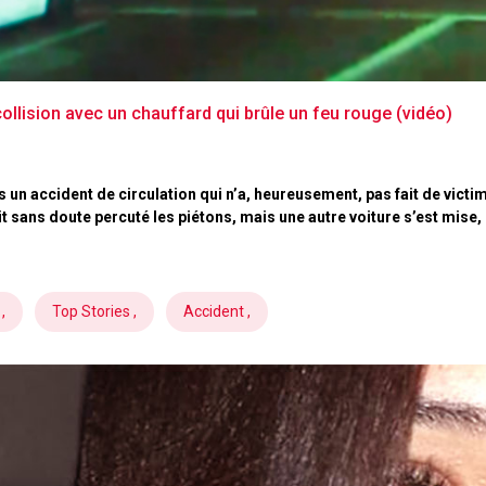
lision avec un chauffard qui brûle un feu rouge (vidéo)
s un accident de circulation qui n’a, heureusement, pas fait de vic
it sans doute percuté les piétons, mais une autre voiture s’est mise
,
Top Stories ,
Accident ,