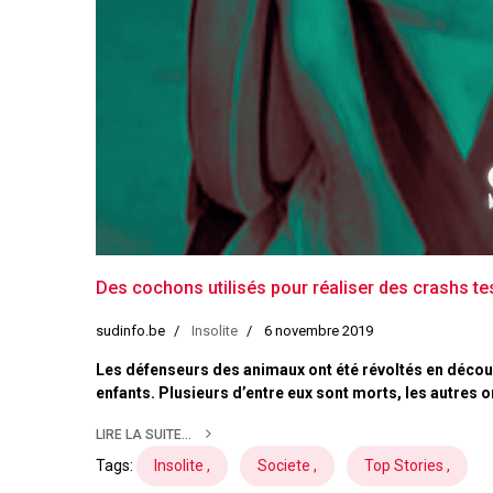
Des cochons utilisés pour réaliser des crashs te
sudinfo.be
Insolite
6 novembre 2019
Les défenseurs des animaux ont été révoltés en découvr
enfants. Plusieurs d’entre eux sont morts, les autres o
LIRE LA SUITE...
Tags:
Insolite ,
Societe ,
Top Stories ,