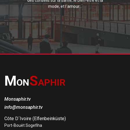
des conseils sur la santé, le bien-être et la
mode, et l´amour...
M
S
ON
APHIR
Monsaphir.tv
info@monsaphir.tv
Côte D´Ivoire (Elfenbeinküste)
Port-Bouët Sogefiha