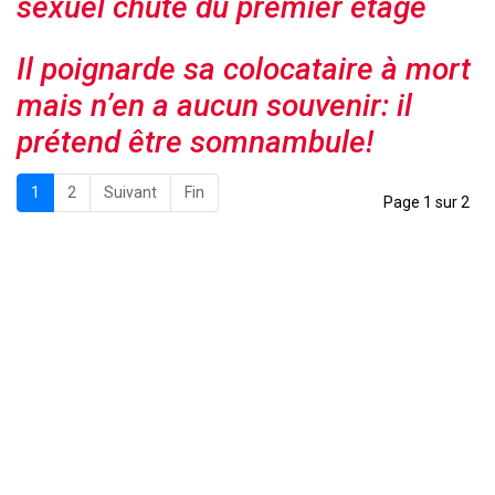
sexuel chute du premier étage
Il poignarde sa colocataire à mort
mais n’en a aucun souvenir: il
prétend être somnambule!
1
2
Suivant
Fin
Page 1 sur 2