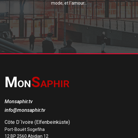
mode, et l´amour...
M
S
ON
APHIR
Monsaphir.tv
info@monsaphir.tv
Côte D´Ivoire (Elfenbeinküste)
Port-Bouët Sogefiha
12 BP 2560 Abidjan 12