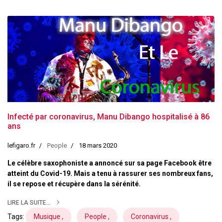
Infecté par coronavirus, Manu Dibango hospitalisé à 86
ans
lefigaro.fr
People
18 mars 2020
Le célèbre saxophoniste a annoncé sur sa page Facebook être
atteint du Covid-19. Mais a tenu à rassurer ses nombreux fans,
il se repose et récupère dans la sérénité.
LIRE LA SUITE...
Tags:
Musique ,
People ,
Coronavirus ,