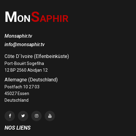
M
S
ON
APHIR
Monsaphir.tv
info@monsaphir.tv
Côte D´Ivoire (Elfenbeinküste)
Port-Bouët Sogefiha
12 BP 2560 Abidjan 12
Allemagne (Deutschland)
Postfach 10 27 03
45027 Essen
Deutschland
NOS LIENS