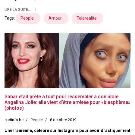
LIRE LA SUITE...
Tags:
People ,
Amour ,
Telerealite ,
Sahar était prête à tout pour ressembler à son idole
Angelina Jolie: elle vient d’être arrêtée pour «blasphème»
(photos)
sudinfo.be
People
8 octobre 2019
Une Iranienne, célèbre sur Instagram pour avoir drastiquement