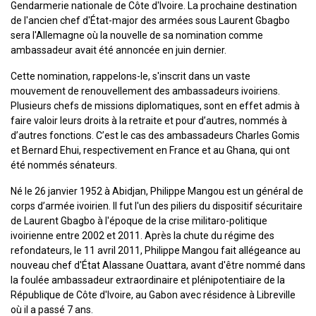
Gendarmerie nationale de Côte d'Ivoire. La prochaine destination
de l'ancien chef d'État-major des armées sous Laurent Gbagbo
sera l'Allemagne où la nouvelle de sa nomination comme
ambassadeur avait été annoncée en juin dernier.
Cette nomination, rappelons-le, s'inscrit dans un vaste
mouvement de renouvellement des ambassadeurs ivoiriens.
Plusieurs chefs de missions diplomatiques, sont en effet admis à
faire valoir leurs droits à la retraite et pour d’autres, nommés à
d’autres fonctions. C’est le cas des ambassadeurs Charles Gomis
et Bernard Ehui, respectivement en France et au Ghana, qui ont
été nommés sénateurs.
Né le 26 janvier 1952 à Abidjan, Philippe Mangou est un général de
corps d’armée ivoirien. Il fut l'un des piliers du dispositif sécuritaire
de Laurent Gbagbo à l'époque de la crise militaro-politique
ivoirienne entre 2002 et 2011. Après la chute du régime des
refondateurs, le 11 avril 2011, Philippe Mangou fait allégeance au
nouveau chef d'État Alassane Ouattara, avant d'être nommé dans
la foulée ambassadeur extraordinaire et plénipotentiaire de la
République de Côte d'Ivoire, au Gabon avec résidence à Libreville
où il a passé 7 ans.