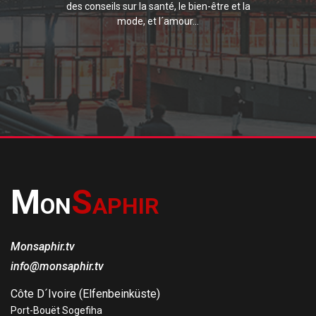
des conseils sur la santé, le bien-être et la
mode, et l´amour...
M
S
ON
APHIR
Monsaphir.tv
info@monsaphir.tv
Côte D´Ivoire (Elfenbeinküste)
Port-Bouët Sogefiha