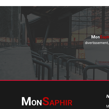
M
S
on
aph
divertissement, 
N
M
S
ON
APHIR
M