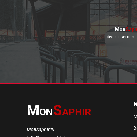
M
S
on
aph
divertissement, 
N
M
S
ON
APHIR
M
Be
Monsaphir.tv