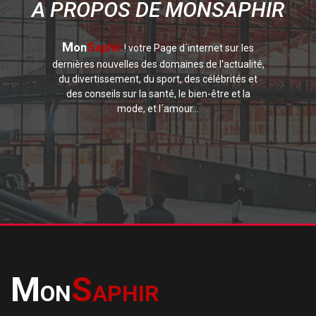
A PROPOS DE MONSAPHIR
M
S
on
aphir
! votre Page d´internet sur les
dernières nouvelles des domaines de l'actualité,
du divertissement, du sport, des célébrités et
des conseils sur la santé, le bien-être et la
mode, et l´amour...
M
S
ON
APHIR