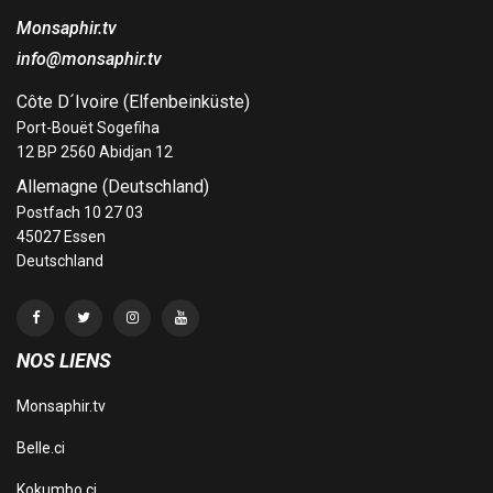
Monsaphir.tv
info@monsaphir.tv
Côte D´Ivoire (Elfenbeinküste)
Port-Bouët Sogefiha
12 BP 2560 Abidjan 12
Allemagne (Deutschland)
Postfach 10 27 03
45027 Essen
Deutschland
NOS LIENS
Monsaphir.tv
Belle.ci
Kokumbo.ci