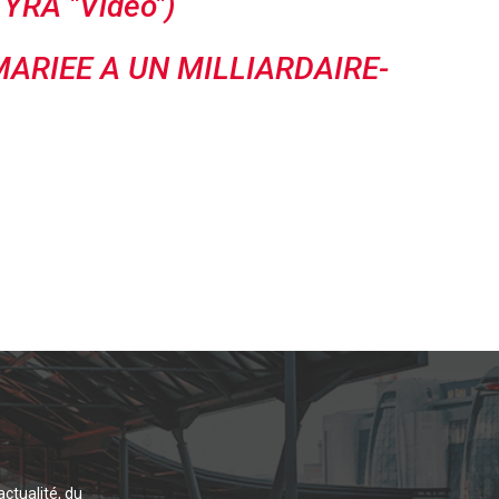
TYRA "Vidéo")
ARIEE A UN MILLIARDAIRE-
actualité, du