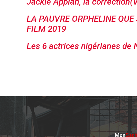
Jackie Appiah, la correction
LA PAUVRE ORPHELINE QUE 
FILM 2019
Les 6 actrices nigérianes de 
M
S
on
aph