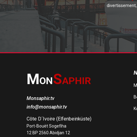
divertissement, 
N
M
S
ON
APHIR
M
Be
Monsaphir.tv
info@monsaphir.tv
K
Côte D´Ivoire (Elfenbeinküste)
Port-Bouët Sogefiha
12 BP 2560 Abidjan 12