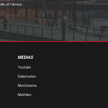
de, et l´amour...
MEDIAS
Youtube
Dailymotion
MonCinema
MaVideo