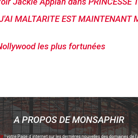
(Voir Jackie Appiah dans PRINCESSE 
J'AI MALTARITE EST MAINTENANT M
Nollywood les plus fortunées
A PROPOS DE MONSAPHIR
ir
! votre Page d´internet sur les dernières nouvelles des domaines de l'