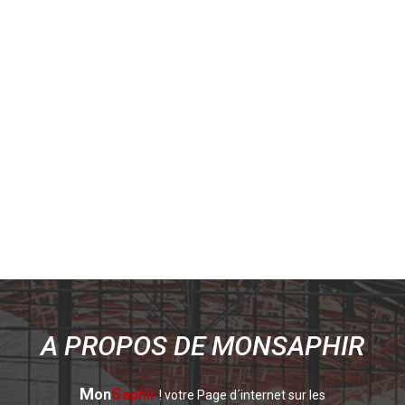
A PROPOS DE MONSAPHIR
M
S
on
aphir
! votre Page d´internet sur les