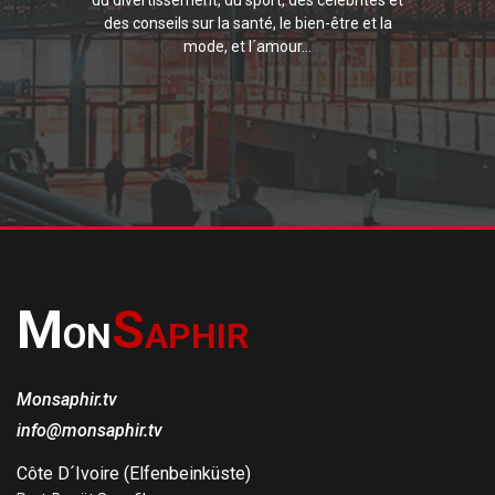
du divertissement, du sport, des célébrités et
des conseils sur la santé, le bien-être et la
mode, et l´amour...
M
S
ON
APHIR
Monsaphir.tv
info@monsaphir.tv
Côte D´Ivoire (Elfenbeinküste)