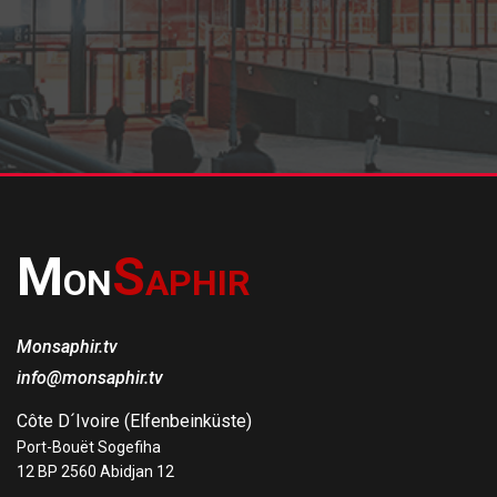
M
S
ON
APHIR
Monsaphir.tv
info@monsaphir.tv
Côte D´Ivoire (Elfenbeinküste)
Port-Bouët Sogefiha
12 BP 2560 Abidjan 12