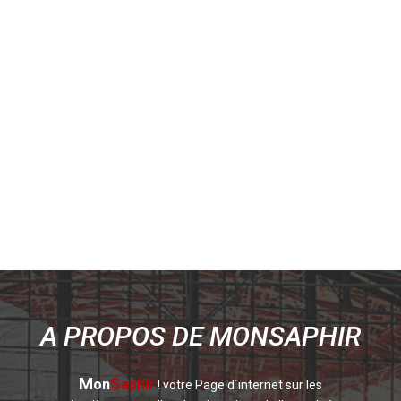
A PROPOS DE MONSAPHIR
M
S
on
aphir
! votre Page d´internet sur les