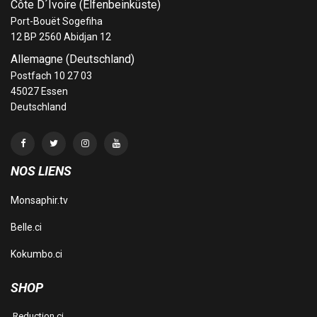
Côte D´Ivoire (Elfenbeinküste)
Port-Bouët Sogefiha
12 BP 2560 Abidjan 12
Allemagne (Deutschland)
Postfach 10 27 03
45027 Essen
Deutschland
NOS LIENS
Monsaphir.tv
Belle.ci
Kokumbo.ci
SHOP
Reduction.ci