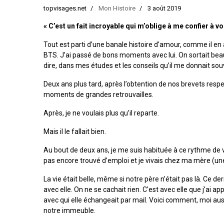
topvisages.net
Mon Histoire
3 août 2019
« C’est un fait incroyable qui m’oblige à me confier à vo
Tout est parti d’une banale histoire d’amour, comme il en
BTS. J’ai passé de bons moments avec lui. On sortait beauc
dire, dans mes études et les conseils qu’il me donnait so
Deux ans plus tard, après l’obtention de nos brevets respe
moments de grandes retrouvailles.
Après, je ne voulais plus qu’il reparte.
Mais il le fallait bien.
Au bout de deux ans, je me suis habituée à ce rythme de 
pas encore trouvé d’emploi et je vivais chez ma mère (une
La vie était belle, même si notre père n’était pas là. Ce 
avec elle. On ne se cachait rien. C’est avec elle que j’ai 
avec qui elle échangeait par mail. Voici comment, moi aussi
notre immeuble.