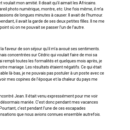
voulait mon amitié. Il disait qu’il aimait les Africains.
areil photo numérique, montre, etc. Une fois même, il m’a
ssions de longues minutes à causer. Il avait de l’humour.
pendant, il avait la garde de ses deux petites filles. Il ne me
 point où on ne pouvait se passer l’un de l’autre.
 à la faveur de son séjour qu’il m’a avoué ses sentiments.
is concentrées sur Cédric qui voulait faire de moi sa
i rempli toutes les formalités et quelques mois après, je
otre mariage. Les résultats étaient négatifs. Ce qui était
able là-bas, je ne pouvais pas postuler à un poste avec ce
revoir mes copines de l’époque et la chaleur du pays me
ncontré Jean. Il était venu expressément pour me voir
’étais désormais mariée. C’est donc pendant mes vacances
ée. Pourtant, c’est pendant l’une de ces escapades
s sensations que nous avions connues ensemble autrefois.