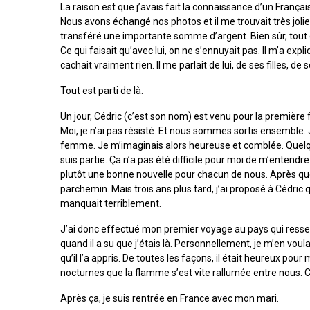
La raison est que j’avais fait la connaissance d’un Français 
Nous avons échangé nos photos et il me trouvait très joli
transféré une importante somme d’argent. Bien sûr, tout c
Ce qui faisait qu’avec lui, on ne s’ennuyait pas. Il m’a expli
cachait vraiment rien. Il me parlait de lui, de ses filles, 
Tout est parti de là.
Un jour, Cédric (c’est son nom) est venu pour la première fo
Moi, je n’ai pas résisté. Et nous sommes sortis ensemble
femme. Je m’imaginais alors heureuse et comblée. Quelques
suis partie. Ça n’a pas été difficile pour moi de m’entend
plutôt une bonne nouvelle pour chacun de nous. Après quoi
parchemin. Mais trois ans plus tard, j’ai proposé à Cédric
manquait terriblement.
J’ai donc effectué mon premier voyage au pays qui ressem
quand il a su que j’étais là. Personnellement, je m’en vou
qu’il l’a appris. De toutes les façons, il était heureux pou
nocturnes que la flamme s’est vite rallumée entre nous. C’
Après ça, je suis rentrée en France avec mon mari.