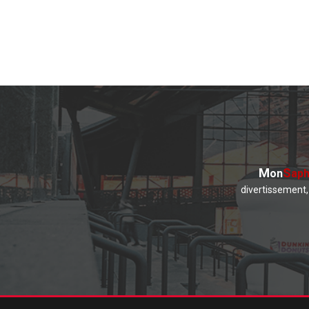
M
S
on
aph
divertissement, 