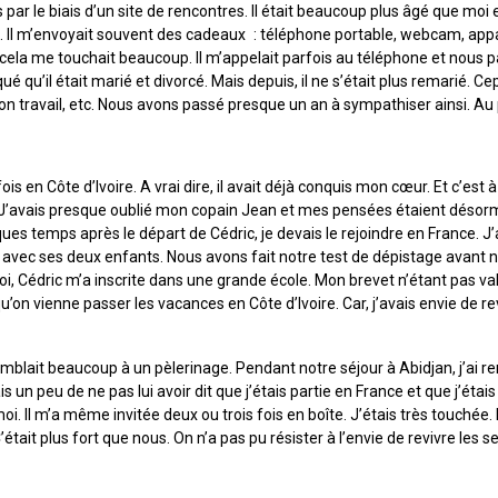
par le biais d’un site de rencontres. Il était beaucoup plus âgé que moi et 
e. Il m’envoyait souvent des cadeaux : téléphone portable, webcam, app
ela me touchait beaucoup. Il m’appelait parfois au téléphone et nous pa
qué qu’il était marié et divorcé. Mais depuis, il ne s’était plus remarié. Ce
de son travail, etc. Nous avons passé presque un an à sympathiser ainsi. Au
is en Côte d’Ivoire. A vrai dire, il avait déjà conquis mon cœur. Et c’est
. J’avais presque oublié mon copain Jean et mes pensées étaient désorma
 temps après le départ de Cédric, je devais le rejoindre en France. J’a
re avec ses deux enfants. Nous avons fait notre test de dépistage avant n
, Cédric m’a inscrite dans une grande école. Mon brevet n’étant pas val
 qu’on vienne passer les vacances en Côte d’Ivoire. Car, j’avais envie de 
blait beaucoup à un pèlerinage. Pendant notre séjour à Abidjan, j’ai re
lais un peu de ne pas lui avoir dit que j’étais partie en France et que j
r moi. Il m’a même invitée deux ou trois fois en boîte. J’étais très touch
était plus fort que nous. On n’a pas pu résister à l’envie de revivre le