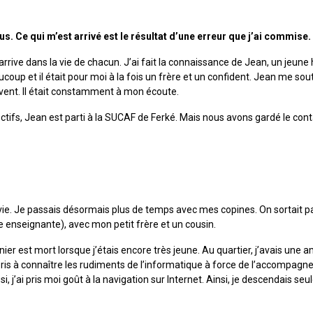
us. Ce qui m’est arrivé est le résultat d’une erreur que j’ai commise. A
 arrive dans la vie de chacun. J’ai fait la connaissance de Jean, un je
oup et il était pour moi à la fois un frère et un confident. Jean me soute
uvent. Il était constamment à mon écoute.
ctifs, Jean est parti à la SUCAF de Ferké. Mais nous avons gardé le conta
vie. Je passais désormais plus de temps avec mes copines. On sortait pa
 enseignante), avec mon petit frère et un cousin.
dernier est mort lorsque j’étais encore très jeune. Au quartier, j’avais 
appris à connaître les rudiments de l’informatique à force de l’accompagne
, j’ai pris moi goût à la navigation sur Internet. Ainsi, je descendais s