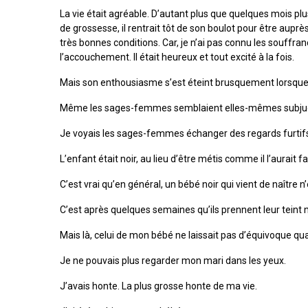
La vie était agréable. D’autant plus que quelques mois plu
de grossesse, il rentrait tôt de son boulot pour être aupr
très bonnes conditions. Car, je n’ai pas connu les souffr
l’accouchement. Il était heureux et tout excité à la fois.
Mais son enthousiasme s’est éteint brusquement lorsque
Même les sages-femmes semblaient elles-mêmes subju
Je voyais les sages-femmes échanger des regards furtifs… C
L’enfant était noir, au lieu d’être métis comme il l’aurait fal
C’est vrai qu’en général, un bébé noir qui vient de naître n’
C’est après quelques semaines qu’ils prennent leur teint n
Mais là, celui de mon bébé ne laissait pas d’équivoque qua
Je ne pouvais plus regarder mon mari dans les yeux.
J’avais honte. La plus grosse honte de ma vie.