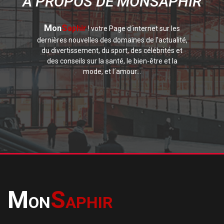
A PROPOS DE MONSAPHIR
M
S
on
aphir
! votre Page d´internet sur les
dernières nouvelles des domaines de l'actualité,
du divertissement, du sport, des célébrités et
des conseils sur la santé, le bien-être et la
mode, et l´amour...
M
S
ON
APHIR