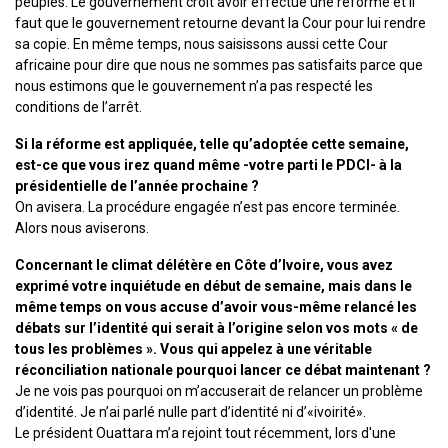
peuples. Le gouvernement croit avoir effectué une réforme et il
faut que le gouvernement retourne devant la Cour pour lui rendre
sa copie. En même temps, nous saisissons aussi cette Cour
africaine pour dire que nous ne sommes pas satisfaits parce que
nous estimons que le gouvernement n’a pas respecté les
conditions de l’arrêt.
Si la réforme est appliquée, telle qu’adoptée cette semaine,
est-ce que vous irez quand même -votre parti le PDCI- à la
présidentielle de l’année prochaine ?
On avisera. La procédure engagée n’est pas encore terminée.
Alors nous aviserons.
Concernant le climat délétère en Côte d’Ivoire, vous avez
exprimé votre inquiétude en début de semaine, mais dans le
même temps on vous accuse d’avoir vous-même relancé les
débats sur l’identité qui serait à l’origine selon vos mots « de
tous les problèmes ». Vous qui appelez à une véritable
réconciliation nationale pourquoi lancer ce débat maintenant ?
Je ne vois pas pourquoi on m’accuserait de relancer un problème
d’identité. Je n’ai parlé nulle part d’identité ni d’«ivoirité».
Le président Ouattara m’a rejoint tout récemment, lors d'une