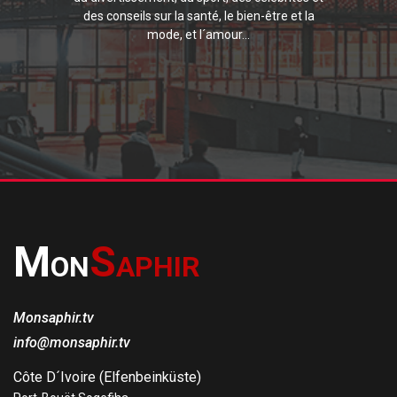
des conseils sur la santé, le bien-être et la
mode, et l´amour...
M
S
ON
APHIR
Monsaphir.tv
info@monsaphir.tv
Côte D´Ivoire (Elfenbeinküste)