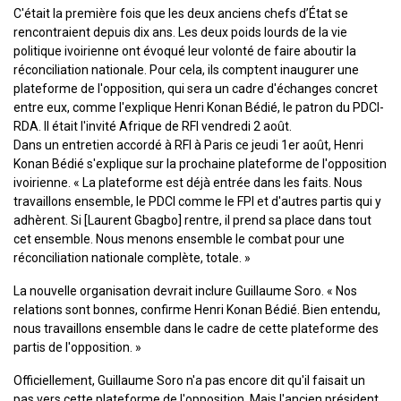
C'était la première fois que les deux anciens chefs d’État se
rencontraient depuis dix ans. Les deux poids lourds de la vie
politique ivoirienne ont évoqué leur volonté de faire aboutir la
réconciliation nationale. Pour cela, ils comptent inaugurer une
plateforme de l'opposition, qui sera un cadre d'échanges concret
entre eux, comme l'explique Henri Konan Bédié, le patron du PDCI-
RDA. Il était l'invité Afrique de RFI vendredi 2 août.
Dans un entretien accordé à RFI à Paris ce jeudi 1er août, Henri
Konan Bédié s'explique sur la prochaine plateforme de l'opposition
ivoirienne. « La plateforme est déjà entrée dans les faits. Nous
travaillons ensemble, le PDCI comme le FPI et d'autres partis qui y
adhèrent. Si [Laurent Gbagbo] rentre, il prend sa place dans tout
cet ensemble. Nous menons ensemble le combat pour une
réconciliation nationale complète, totale. »
La nouvelle organisation devrait inclure Guillaume Soro. « Nos
relations sont bonnes, confirme Henri Konan Bédié. Bien entendu,
nous travaillons ensemble dans le cadre de cette plateforme des
partis de l'opposition. »
Officiellement, Guillaume Soro n'a pas encore dit qu'il faisait un
pas vers cette plateforme de l'opposition. Mais l'ancien président