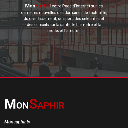
M
S
on
aphir
! votre Page d´internet sur les
dernières nouvelles des domaines de l'actualité,
du divertissement, du sport, des célébrités et
des conseils sur la santé, le bien-être et la
mode, et l´amour...
M
S
ON
APHIR
Monsaphir.tv