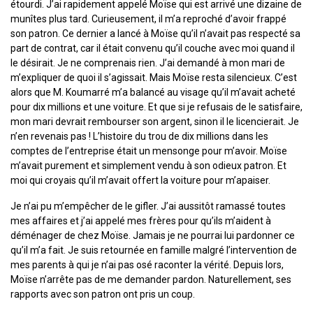
étourdi. J’ai rapidement appelé Moïse qui est arrivé une dizaine de
munîtes plus tard. Curieusement, il m’a reproché d’avoir frappé
son patron. Ce dernier a lancé à Moïse qu’il n’avait pas respecté sa
part de contrat, car il était convenu qu’il couche avec moi quand il
le désirait. Je ne comprenais rien. J’ai demandé à mon mari de
m’expliquer de quoi il s’agissait. Mais Moïse resta silencieux. C’est
alors que M. Koumarré m’a balancé au visage qu’il m’avait acheté
pour dix millions et une voiture. Et que si je refusais de le satisfaire,
mon mari devrait rembourser son argent, sinon il le licencierait. Je
n’en revenais pas ! L’histoire du trou de dix millions dans les
comptes de l’entreprise était un mensonge pour m’avoir. Moïse
m’avait purement et simplement vendu à son odieux patron. Et
moi qui croyais qu’il m’avait offert la voiture pour m’apaiser.
Je n’ai pu m’empêcher de le gifler. J’ai aussitôt ramassé toutes
mes affaires et j’ai appelé mes frères pour qu’ils m’aident à
déménager de chez Moïse. Jamais je ne pourrai lui pardonner ce
qu’il m’a fait. Je suis retournée en famille malgré l’intervention de
mes parents à qui je n’ai pas osé raconter la vérité. Depuis lors,
Moïse n’arrête pas de me demander pardon. Naturellement, ses
rapports avec son patron ont pris un coup.