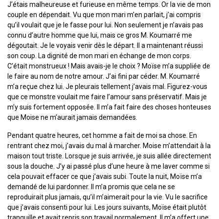
J’étais malheureuse et furieuse en même temps. Or la vie de mon
couple en dépendait. Vu que mon mari m’en parlait, j’ai compris
qu’il voulait que je le fasse pour lui. Non seulement je n’avais pas
connu d’autre homme que lui, mais ce gros M. Koumarré me
dégoutait. Je le voyais venir dès le départ. Il a maintenant réussi
son coup. La dignité de mon mari en échange de mon corps.
C’était monstrueux ! Mais avais-je le choix ? Moïse m’a suppliée de
le faire au nom de notre amour. J’ai fini par céder. M. Koumarré
m’a reçue chez lui. Je pleurais tellement j’avais mal. Figurez-vous
que ce monstre voulait me faire l’amour sans préservatif. Mais je
m’y suis fortement opposée. Il m’a fait faire des choses honteuses
que Moise ne m’aurait jamais demandées.
Pendant quatre heures, cet homme a fait de moi sa chose. En
rentrant chez moi, j’avais du mal à marcher. Moise m’attendait à la
maison tout triste. Lorsque je suis arrivée, je suis allée directement
sous la douche. J’y ai passé plus d’une heure à me laver comme si
cela pouvait effacer ce que j’avais subi. Toute la nuit, Moïse m’a
demandé de lui pardonner. Il m’a promis que cela ne se
reproduirait plus jamais, qu’il m’aimerait pour la vie. Vu le sacrifice
que j’avais consenti pour lui. Les jours suivants, Moïse était plutôt
tranquille et avait repris son travail normalement. Il m’a offert une