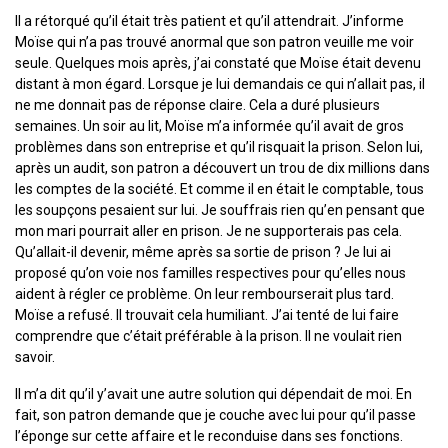
Il a rétorqué qu’il était très patient et qu’il attendrait. J’informe
Moïse qui n’a pas trouvé anormal que son patron veuille me voir
seule. Quelques mois après, j’ai constaté que Moïse était devenu
distant à mon égard. Lorsque je lui demandais ce qui n’allait pas, il
ne me donnait pas de réponse claire. Cela a duré plusieurs
semaines. Un soir au lit, Moïse m’a informée qu’il avait de gros
problèmes dans son entreprise et qu’il risquait la prison. Selon lui,
après un audit, son patron a découvert un trou de dix millions dans
les comptes de la société. Et comme il en était le comptable, tous
les soupçons pesaient sur lui. Je souffrais rien qu’en pensant que
mon mari pourrait aller en prison. Je ne supporterais pas cela.
Qu’allait-il devenir, même après sa sortie de prison ? Je lui ai
proposé qu’on voie nos familles respectives pour qu’elles nous
aident à régler ce problème. On leur rembourserait plus tard.
Moïse a refusé. Il trouvait cela humiliant. J’ai tenté de lui faire
comprendre que c’était préférable à la prison. Il ne voulait rien
savoir.
Il m’a dit qu’il y’avait une autre solution qui dépendait de moi. En
fait, son patron demande que je couche avec lui pour qu’il passe
l’éponge sur cette affaire et le reconduise dans ses fonctions.