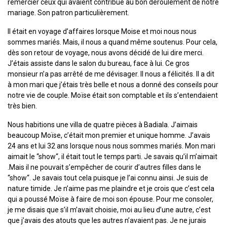
remercier ceux qui avaient contribué au bon déroulement de notre
mariage. Son patron particulièrement.
Il était en voyage d’affaires lorsque Moise et moi nous nous
sommes mariés. Mais, il nous a quand même soutenus. Pour cela,
dès son retour de voyage, nous avons décidé de lui dire merci.
J’étais assiste dans le salon du bureau, face à lui. Ce gros
monsieur n’a pas arrêté de me dévisager. Il nous a félicités. Il a dit
à mon mari que j’étais très belle et nous a donné des conseils pour
notre vie de couple. Moïse était son comptable et ils s’entendaient
très bien.
Nous habitions une villa de quatre pièces à Badiala. J’aimais
beaucoup Moïse, c’était mon premier et unique homme. J’avais
24 ans et lui 32 ans lorsque nous nous sommes mariés. Mon mari
aimait le “show“, il était tout le temps parti. Je savais qu’il m’aimait
.Mais il ne pouvait s’empêcher de courir d’autres filles dans le
“show“. Je savais tout cela puisque je l’ai connu ainsi. Je suis de
nature timide. Je n’aime pas me plaindre et je crois que c’est cela
qui a poussé Moïse à faire de moi son épouse. Pour me consoler,
je me disais que s’il m’avait choisie, moi au lieu d’une autre, c’est
que j’avais des atouts que les autres n’avaient pas. Je ne jurais