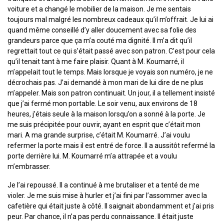
voiture et a changé le mobilier de la maison. Je me sentais
toujours mal malgré les nombreux cadeaux qu’il m’offrait. Je lui ai
quand même conseillé d’y aller doucement avec sa folie des
grandeurs parce que ça m’a couté ma dignité. Il m’a dit qu’il
regrettait tout ce qui s’était passé avec son patron. C’est pour cela
qu’il tenait tant à me faire plaisir. Quant à M. Koumarré, il
m’appelait tout le temps. Mais lorsque je voyais son numéro, je ne
décrochais pas. J’ai demandé à mon mari de lui dire de ne plus
m’appeler. Mais son patron continuait. Un jour, il a tellement insisté
que j’ai fermé mon portable. Le soir venu, aux environs de 18
heures, j’étais seule à la maison lorsqu’on a sonné à la porte. Je
me suis précipitée pour ouvrir, ayant en esprit que c’était mon
mari. A ma grande surprise, c’était M. Koumarré. J’ai voulu
refermer la porte mais il est entré de force. Il a aussitôt refermé la
porte derrière lui. M. Koumarré m’a attrapée et a voulu
m’embrasser.
Je l’ai repoussé. Il a continué à me brutaliser et a tenté de me
violer. Je me suis mise à hurler et j’ai fini par l’assommer avec la
cafetière qui était juste à côté. Il saignait abondamment et j’ai pris
peur. Par chance, il n’a pas perdu connaissance. Il était juste