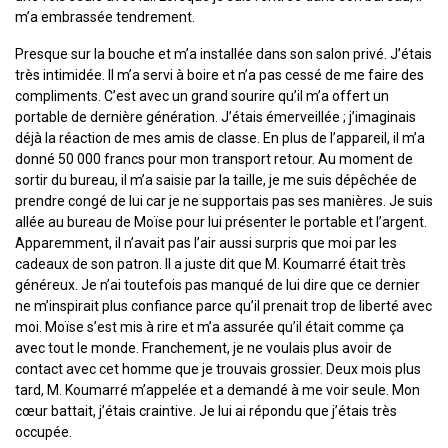
m’a embrassée tendrement.
Presque sur la bouche et m’a installée dans son salon privé. J’étais
très intimidée. Il m’a servi à boire et n’a pas cessé de me faire des
compliments. C’est avec un grand sourire qu’il m’a offert un
portable de dernière génération. J’étais émerveillée ; j’imaginais
déjà la réaction de mes amis de classe. En plus de l’appareil, il m’a
donné 50 000 francs pour mon transport retour. Au moment de
sortir du bureau, il m’a saisie par la taille, je me suis dépêchée de
prendre congé de lui car je ne supportais pas ses manières. Je suis
allée au bureau de Moïse pour lui présenter le portable et l’argent.
Apparemment, il n’avait pas l’air aussi surpris que moi par les
cadeaux de son patron. Il a juste dit que M. Koumarré était très
généreux. Je n’ai toutefois pas manqué de lui dire que ce dernier
ne m’inspirait plus confiance parce qu’il prenait trop de liberté avec
moi. Moïse s’est mis à rire et m’a assurée qu’il était comme ça
avec tout le monde. Franchement, je ne voulais plus avoir de
contact avec cet homme que je trouvais grossier. Deux mois plus
tard, M. Koumarré m’appelée et a demandé à me voir seule. Mon
cœur battait, j’étais craintive. Je lui ai répondu que j’étais très
occupée.