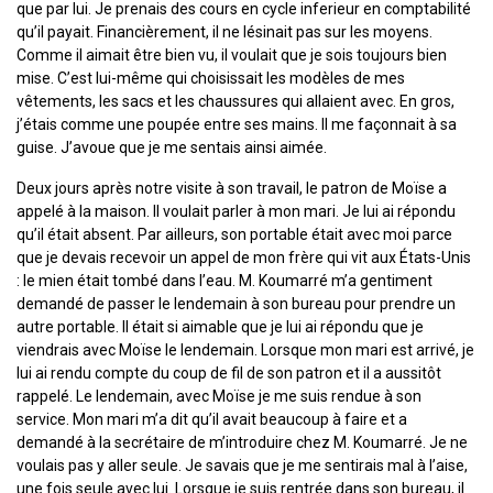
que par lui. Je prenais des cours en cycle inferieur en comptabilité
qu’il payait. Financièrement, il ne lésinait pas sur les moyens.
Comme il aimait être bien vu, il voulait que je sois toujours bien
mise. C’est lui-même qui choisissait les modèles de mes
vêtements, les sacs et les chaussures qui allaient avec. En gros,
j’étais comme une poupée entre ses mains. Il me façonnait à sa
guise. J’avoue que je me sentais ainsi aimée.
Deux jours après notre visite à son travail, le patron de Moïse a
appelé à la maison. Il voulait parler à mon mari. Je lui ai répondu
qu’il était absent. Par ailleurs, son portable était avec moi parce
que je devais recevoir un appel de mon frère qui vit aux États-Unis
: le mien était tombé dans l’eau. M. Koumarré m’a gentiment
demandé de passer le lendemain à son bureau pour prendre un
autre portable. Il était si aimable que je lui ai répondu que je
viendrais avec Moïse le lendemain. Lorsque mon mari est arrivé, je
lui ai rendu compte du coup de fil de son patron et il a aussitôt
rappelé. Le lendemain, avec Moïse je me suis rendue à son
service. Mon mari m’a dit qu’il avait beaucoup à faire et a
demandé à la secrétaire de m’introduire chez M. Koumarré. Je ne
voulais pas y aller seule. Je savais que je me sentirais mal à l’aise,
une fois seule avec lui. Lorsque je suis rentrée dans son bureau, il