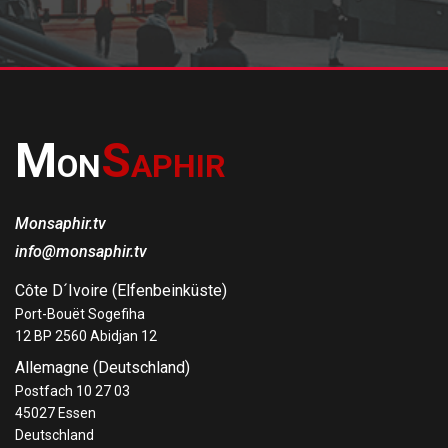
M
S
ON
APHIR
Monsaphir.tv
info@monsaphir.tv
Côte D´Ivoire (Elfenbeinküste)
Port-Bouët Sogefiha
12 BP 2560 Abidjan 12
Allemagne (Deutschland)
Postfach 10 27 03
45027 Essen
Deutschland