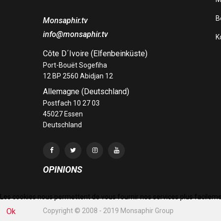
Be
Monsaphir.tv
info@monsaphir.tv
K
Côte D´Ivoire (Elfenbeinküste)
Port-Bouët Sogefiha
12 BP 2560 Abidjan 12
Allemagne (Deutschland)
Postfach 10 27 03
45027 Essen
Deutschland
OPINIONS
Les cookies nous permettent de vous fournir nos services plus facilement
Ok
Copyright © 2008 - 2019 Monsaphir Group