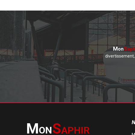
M
S
on
aph
divertissement, 
N
M
S
ON
APHIR
M