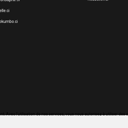
lle.ci
okumbo.ci
. Avec l'utilisation de nos services, vous nous autorisez à utiliser des 